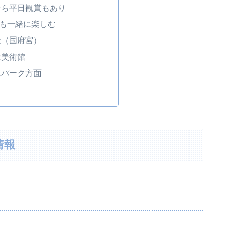
なら平日観賞もあり
も一緒に楽しむ
社（国府宮）
念美術館
んパーク方面
情報