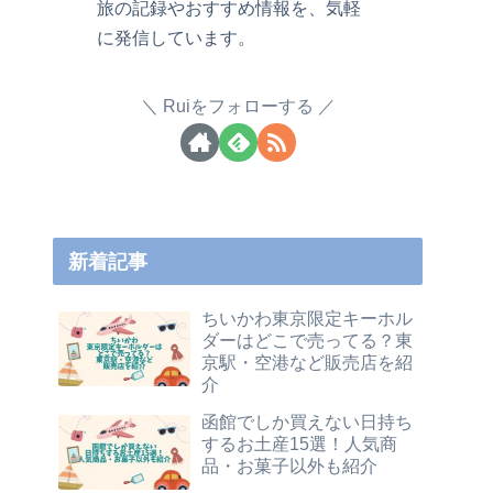
旅の記録やおすすめ情報を、気軽
に発信しています。
Ruiをフォローする
新着記事
ちいかわ東京限定キーホル
ダーはどこで売ってる？東
京駅・空港など販売店を紹
介
函館でしか買えない日持ち
するお土産15選！人気商
品・お菓子以外も紹介