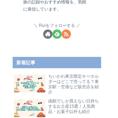
旅の記録やおすすめ情報を、気軽
に発信しています。
Ruiをフォローする
新着記事
ちいかわ東京限定キーホル
ダーはどこで売ってる？東
京駅・空港など販売店を紹
介
函館でしか買えない日持ち
するお土産15選！人気商
品・お菓子以外も紹介