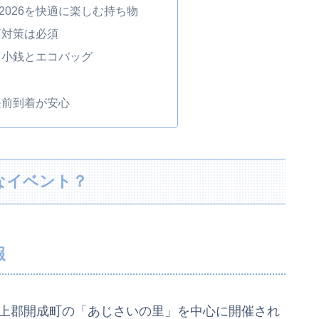
2026を快適に楽しむ持ち物
雨対策は必須
ら小銭とエコバッグ
昼前到着が安心
なイベント？
報
柄上郡開成町の「あじさいの里」を中心に開催され