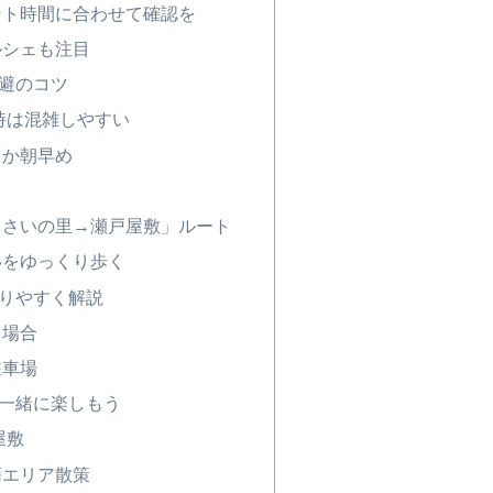
ント時間に合わせて確認を
ルシェも注目
避のコツ
4時は混雑しやすい
日か朝早め
じさいの里→瀬戸屋敷」ルート
いをゆっくり歩く
りやすく解説
く場合
駐車場
一緒に楽しもう
屋敷
柄エリア散策