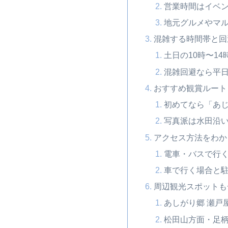
営業時間はイベ
地元グルメやマ
混雑する時間帯と回
土日の10時〜1
混雑回避なら平
おすすめ観賞ルート
初めてなら「あ
写真派は水田沿
アクセス方法をわか
電車・バスで行
車で行く場合と
周辺観光スポットも
あしがり郷 瀬戸
松田山方面・足