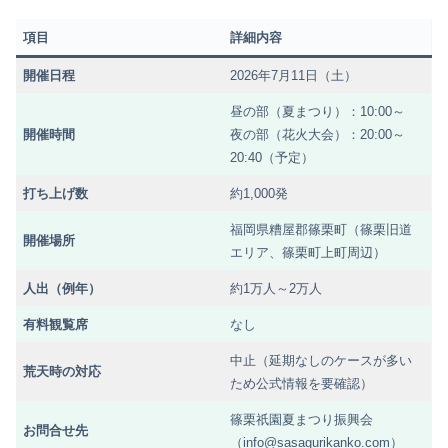
項目
詳細内容
開催日程
2026年7月11日（土）
昼の部（夏まつり）：10:00～
開催時間
夜の部（花火大会）：20:00～
20:40（予定）
打ち上げ数
約1,000発
福岡県糟屋郡篠栗町（篠栗旧道
開催場所
エリア、篠栗町上町周辺）
人出（例年）
約1万人～2万人
有料観覧席
なし
中止（延期なしのケースが多い
荒天時の対応
ため公式情報を要確認）
篠栗祇園夏まつり振興会
お問合せ先
（info@sasagurikanko.com）