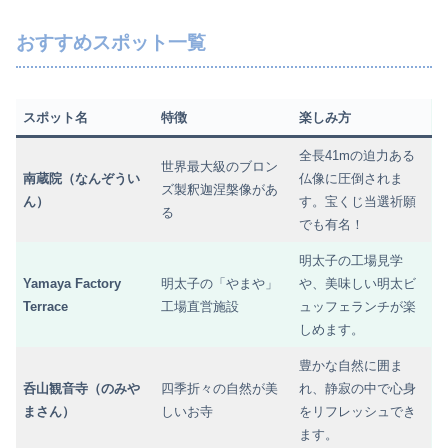
おすすめスポット一覧
スポット名
特徴
楽しみ方
全長41mの迫力ある
世界最大級のブロン
南蔵院（なんぞうい
仏像に圧倒されま
ズ製釈迦涅槃像があ
ん）
す。宝くじ当選祈願
る
でも有名！
明太子の工場見学
Yamaya Factory
明太子の「やまや」
や、美味しい明太ビ
Terrace
工場直営施設
ュッフェランチが楽
しめます。
豊かな自然に囲ま
呑山観音寺（のみや
四季折々の自然が美
れ、静寂の中で心身
まさん）
しいお寺
をリフレッシュでき
ます。