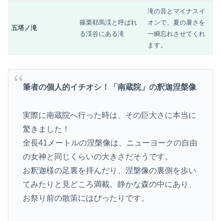
滝の音とマイナスイ
篠栗耶馬渓と呼ばれ
オンで、夏の暑さを
五塔ノ滝
る渓谷にある滝
一瞬忘れさせてくれ
ます。
筆者の個人的イチオシ！「南蔵院」の釈迦涅槃像
実際に南蔵院へ行った時は、その巨大さに本当に
驚きました！
全長41メートルの涅槃像は、ニューヨークの自由
の女神と同じくらいの大きさだそうです。
お釈迦様の足裏を拝んだり、涅槃像の裏側を歩い
てみたりと見どころ満載。静かな森の中にあり、
お祭り前の散策にはぴったりです。