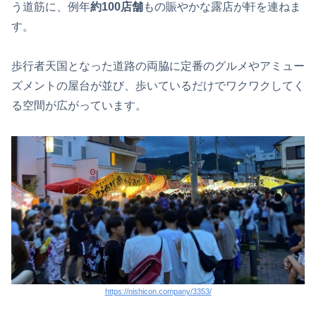
う道筋に、例年
約100店舗
もの賑やかな露店が軒を連ねま
す。
歩行者天国となった道路の両脇に定番のグルメやアミュー
ズメントの屋台が並び、歩いているだけでワクワクしてく
る空間が広がっています。
https://nishicon.company/3353/