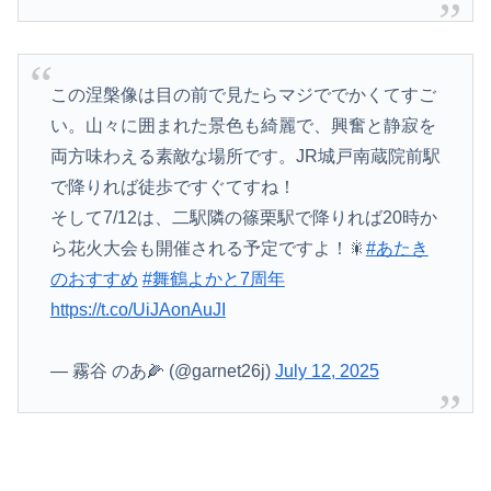
この涅槃像は目の前で見たらマジででかくてすご
い。山々に囲まれた景色も綺麗で、興奮と静寂を
両方味わえる素敵な場所です。JR城戸南蔵院前駅
で降りれば徒歩ですぐてすね！
そして7/12は、二駅隣の篠栗駅で降りれば20時か
ら花火大会も開催される予定ですよ！🎇
#あたき
のおすすめ
#舞鶴よかと7周年
https://t.co/UiJAonAuJI
— 霧谷 のあ🌽 (@garnet26j)
July 12, 2025