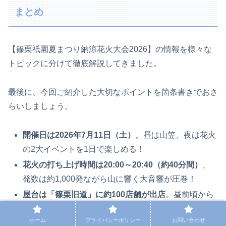
まとめ
【篠栗祇園夏まつり納涼花火大会2026】の情報を様々な
トピックに分けて徹底解説してきました。
最後に、今回ご紹介した大切なポイントを箇条書きでおさ
らいしましょう。
開催日は2026年7月11日（土）
。昼は山笠、夜は花火
の2大イベントを1日で楽しめる！
花火の打ち上げ時間は20:00～20:40（約40分間）
、
発数は約1,000発ながら山に響く大音響が圧巻！
屋台は「篠栗旧道」に約100店舗が出店
。昼前頃から
順次開き、花火終了まで賑わう！
ホーム
プライバシーポリシー
お問い合わせ
アクセスはJR「篠栗駅」から徒歩5分
。博多駅から快