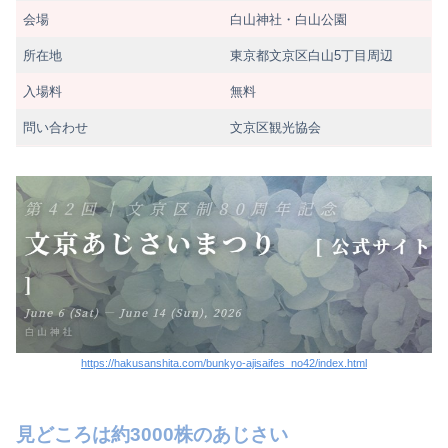
会場
白山神社・白山公園
所在地
東京都文京区白山5丁目周辺
入場料
無料
問い合わせ
文京区観光協会
https://hakusanshita.com/bunkyo-ajisaifes_no42/index.html
見どころは約3000株のあじさい