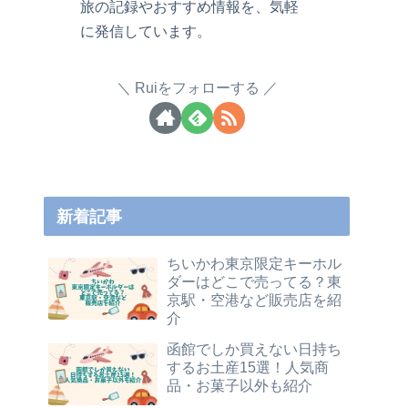
旅の記録やおすすめ情報を、気軽
に発信しています。
Ruiをフォローする
新着記事
ちいかわ東京限定キーホル
ダーはどこで売ってる？東
京駅・空港など販売店を紹
介
函館でしか買えない日持ち
するお土産15選！人気商
品・お菓子以外も紹介