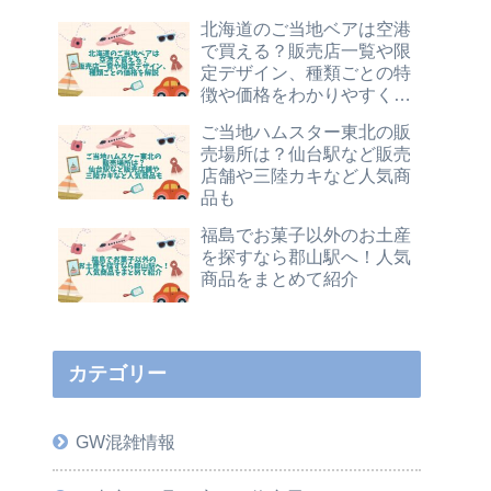
北海道のご当地ベアは空港
で買える？販売店一覧や限
定デザイン、種類ごとの特
徴や価格をわかりやすく解
説
ご当地ハムスター東北の販
売場所は？仙台駅など販売
店舗や三陸カキなど人気商
品も
福島でお菓子以外のお土産
を探すなら郡山駅へ！人気
商品をまとめて紹介
カテゴリー
GW混雑情報