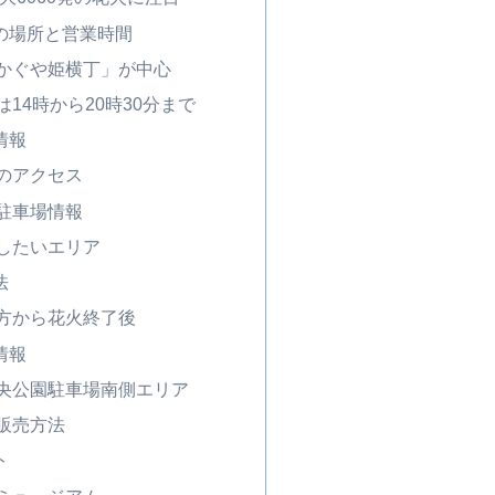
の場所と営業時間
かぐや姫横丁」が中心
14時から20時30分まで
情報
のアクセス
駐車場情報
したいエリア
法
方から花火終了後
情報
央公園駐車場南側エリア
販売方法
ト