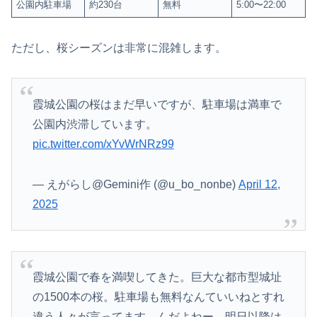
公園内駐車場
約230台
無料
5:00〜22:00
ただし、桜シーズンは非常に混雑します。
霞城公園の桜はまだ早いですが、駐車場は満車で
公園内渋滞しています。
pic.twitter.com/xYvWrNRz99
— えがらし@Gemini作 (@u_bo_nonbe)
April 12,
2025
霞城公園で春を満喫してきた。巨大な都市型城址
の1500本の桜。駐車場も無料なんていいねとすれ
違う人々が言ってます。んだよねー。明日以降は