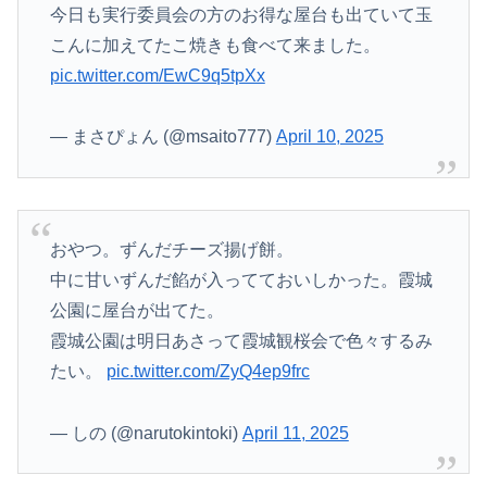
今日も実行委員会の方のお得な屋台も出ていて玉
こんに加えてたこ焼きも食べて来ました。
pic.twitter.com/EwC9q5tpXx
— まさぴょん (@msaito777)
April 10, 2025
おやつ。ずんだチーズ揚げ餅。
中に甘いずんだ餡が入ってておいしかった。霞城
公園に屋台が出てた。
霞城公園は明日あさって霞城観桜会で色々するみ
たい。
pic.twitter.com/ZyQ4ep9frc
— しの (@narutokintoki)
April 11, 2025