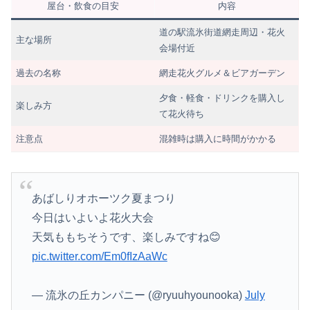
屋台・飲食の目安
内容
道の駅流氷街道網走周辺・花火
主な場所
会場付近
過去の名称
網走花火グルメ＆ビアガーデン
夕食・軽食・ドリンクを購入し
楽しみ方
て花火待ち
注意点
混雑時は購入に時間がかかる
あばしりオホーツク夏まつり
今日はいよいよ花火大会
天気ももちそうです、楽しみですね😊
pic.twitter.com/Em0fIzAaWc
— 流氷の丘カンパニー (@ryuuhyounooka)
July