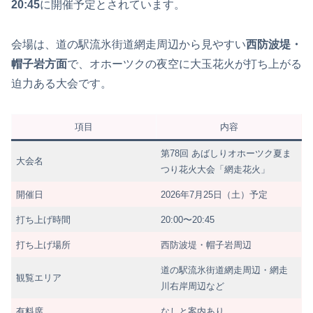
20:45
に開催予定とされています。
会場は、道の駅流氷街道網走周辺から見やすい
西防波堤・
帽子岩方面
で、オホーツクの夜空に大玉花火が打ち上がる
迫力ある大会です。
項目
内容
第78回 あばしりオホーツク夏ま
大会名
つり花火大会「網走花火」
開催日
2026年7月25日（土）予定
打ち上げ時間
20:00〜20:45
打ち上げ場所
西防波堤・帽子岩周辺
道の駅流氷街道網走周辺・網走
観覧エリア
川右岸周辺など
有料席
なしと案内あり