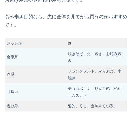
お化け屋敷や見世物小屋も人気です。
食べ歩き目的なら、先に全体を見てから買うのがおすすめ
です。
ジャンル
例
焼きそば、たこ焼き、お好み焼
食事系
き
フランクフルト、からあげ、串
肉系
焼き
チョコバナナ、りんご飴、ベビ
甘味系
ーカステラ
遊び系
射的、くじ、金魚すくい系