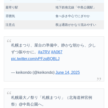
最寄り駅
地下鉄南北線「中島公園駅」
雰囲気
食べ歩き中心でにぎやか
注意点
夜は通路がかなり混みやすい
札幌まつり、屋台の準備中。静かな朝から、少し
ずつ賑やかに。
#a7RV
#A067
pic.twitter.com/vPFzqBQBLJ
— keikondo (@keikondo)
June 14, 2025
札幌最大ノ祭リ「札幌まつり」（北海道神宮例
祭）@中島公園へ。