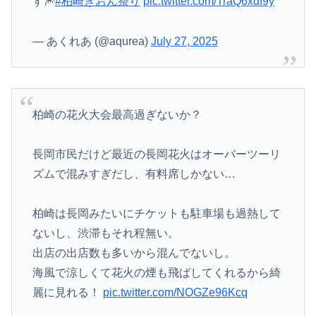
す🎆
#柏崎ぎおん祭り
pic.twitter.com/TraQ6xdf9y
— あくれあ (@aqurea)
July 27, 2025
柏崎の花火大会最高過ぎないか？
長岡市民だけど最近の長岡花火はオーバーツーリ
ズムで混みすぎだし、有料席しかない…
柏崎は長岡みたいにチケットも駐車場も過熱して
ないし、渋滞もそれ程無い。
出店の出店数も多いから混んでないし。
海風で涼しくて花火の煙も飛ばしてくれるから綺
麗に見れる！
pic.twitter.com/NOGZe96Kcq