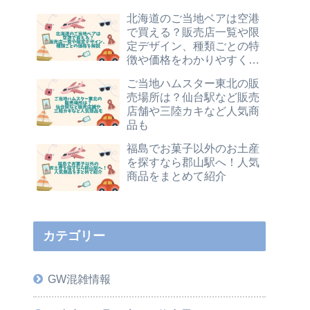
北海道のご当地ベアは空港
で買える？販売店一覧や限
定デザイン、種類ごとの特
徴や価格をわかりやすく解
説
ご当地ハムスター東北の販
売場所は？仙台駅など販売
店舗や三陸カキなど人気商
品も
福島でお菓子以外のお土産
を探すなら郡山駅へ！人気
商品をまとめて紹介
カテゴリー
GW混雑情報