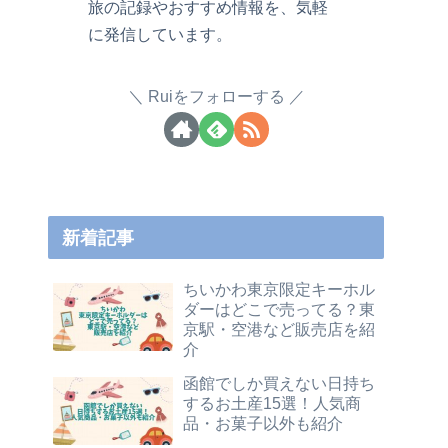
旅の記録やおすすめ情報を、気軽
に発信しています。
Ruiをフォローする
新着記事
ちいかわ東京限定キーホル
ダーはどこで売ってる？東
京駅・空港など販売店を紹
介
函館でしか買えない日持ち
するお土産15選！人気商
品・お菓子以外も紹介