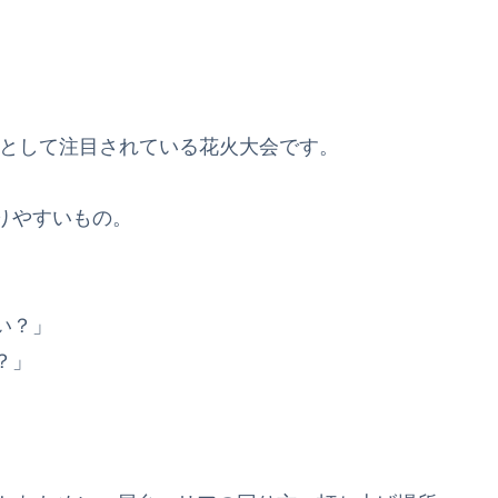
回として注目されている花火大会です。
りやすいもの。
い？」
？」
。