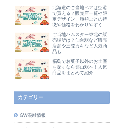
北海道のご当地ベアは空港
で買える？販売店一覧や限
定デザイン、種類ごとの特
徴や価格をわかりやすく解
説
ご当地ハムスター東北の販
売場所は？仙台駅など販売
店舗や三陸カキなど人気商
品も
福島でお菓子以外のお土産
を探すなら郡山駅へ！人気
商品をまとめて紹介
カテゴリー
GW混雑情報