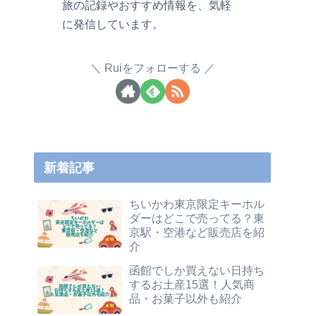
旅の記録やおすすめ情報を、気軽
に発信しています。
Ruiをフォローする
新着記事
ちいかわ東京限定キーホル
ダーはどこで売ってる？東
京駅・空港など販売店を紹
介
函館でしか買えない日持ち
するお土産15選！人気商
品・お菓子以外も紹介