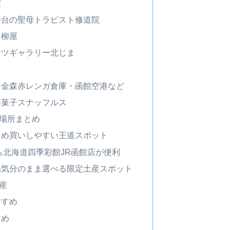
家
燈台の聖母トラピスト修道院
て柳屋
ーツギャラリー北じま
｜金森赤レンガ倉庫・函館空港など
洋菓子スナッフルス
場所まとめ
とめ買いしやすい王道スポット
ら北海道四季彩館JR函館店が便利
光気分のまま選べる限定土産スポット
産
すすめ
すめ