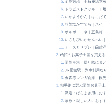
函館散歩｜千秋庵総本
トラピストクッキー｜
いかようかん｜はこだ
箱館塩かすてら｜スイ
ポルボローネ｜五島軒
いさりびいかせんべい
チーズとサブレ｜函館
函館のお菓子土産を買える
函館空港：帰り際にま
JR函館駅：列車利用な
金森赤レンガ倉庫：観
相手別に選ぶ函館お菓子土
職場・ばらまき用にお
家族・親しい人におす