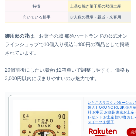
特徴
上品な焼き菓子系の那須土産
向いている相手
少人数の職場・親戚・来客用
御用邸の花
は、お菓子の城 那須ハートランドの公式オン
ラインショップで10個入り税込1,480円の商品として掲載
されています。
20個前後にしたい場合は2箱買いで調整しやすく、価格も
3,000円以内に収まりやすいのが魅力です。
いとこのラスク バターシュガ
袋入 ITOKO NO RUSK 焼
料 お中元 お歳暮 東京お土産 
レゼント お土産 贈り物 おし
スイーツ お菓子
楽