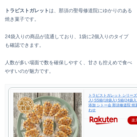
トラピストガレット
は、那須の聖母修道院にゆかりのある
焼き菓子です。
24袋入りの商品が流通しており、1袋に2個入りのタイプ
も確認できます。
人数が多い場面で数を確保しやすく、甘さも控えめで食べ
やすいのが魅力です。
トラピストガレット シリーズ 
入) SS箱(18袋入) S箱(24袋
添加 シトー会 那須修道院 
わせ
楽