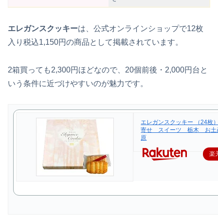
エレガンスクッキー
は、公式オンラインショップで12枚
入り税込1,150円の商品として掲載されています。
2箱買っても2,300円ほどなので、20個前後・2,000円台と
いう条件に近づけやすいのが魅力です。
エレガンスクッキー （24枚
寄せ スイーツ 栃木 お土
原
楽