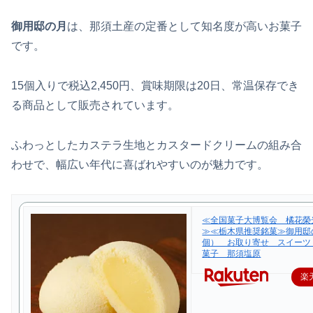
御用邸の月
は、那須土産の定番として知名度が高いお菓子
です。
15個入りで税込2,450円、賞味期限は20日、常温保存でき
る商品として販売されています。
ふわっとしたカステラ生地とカスタードクリームの組み合
わせで、幅広い年代に喜ばれやすいのが魅力です。
≪全国菓子大博覧会 橘花榮
≫≪栃木県推奨銘菓≫御用邸の
個） お取り寄せ スイーツ
菓子 那須塩原
楽