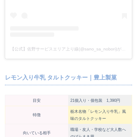
【公式】佐野サービスエリア上り線(@sano_sa_nobori)がシェアした投稿
レモン入り牛乳 タルトクッキー｜豊上製菓
目安
21個入り・個包装 1,390円
栃木名物「レモン入り牛乳」風
特徴
味のタルトクッキー
職場・友人・学校など大人数へ
向いている相手
のばらまき用