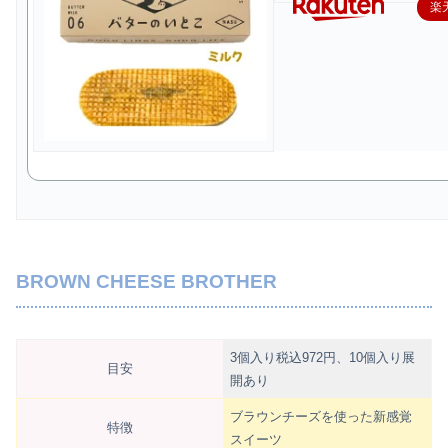
楽
BROWN CHEESE BROTHER
3個入り税込972円、10個入り展
目安
開あり
ブラウンチーズを使った新感覚
特徴
スイーツ