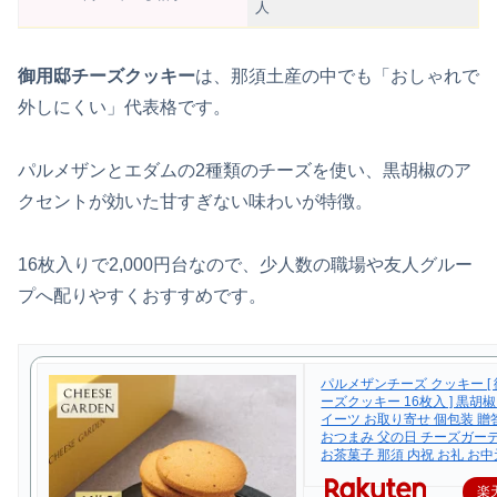
人
御用邸チーズクッキー
は、那須土産の中でも「おしゃれで
外しにくい」代表格です。
パルメザンとエダムの2種類のチーズを使い、黒胡椒のア
クセントが効いた甘すぎない味わいが特徴。
16枚入りで2,000円台なので、少人数の職場や友人グルー
プへ配りやすくおすすめです。
パルメザンチーズ クッキー [ 
ーズクッキー 16枚入 ] 黒胡椒
イーツ お取り寄せ 個包装 贈
おつまみ 父の日 チーズガー
お茶菓子 那須 内祝 お礼 お中
楽