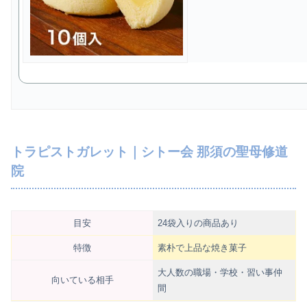
トラピストガレット｜シトー会 那須の聖母修道
院
目安
24袋入りの商品あり
特徴
素朴で上品な焼き菓子
大人数の職場・学校・習い事仲
向いている相手
間