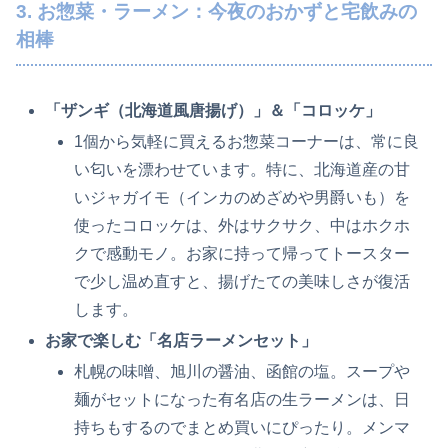
3. お惣菜・ラーメン：今夜のおかずと宅飲みの
相棒
「ザンギ（北海道風唐揚げ）」＆「コロッケ」
1個から気軽に買えるお惣菜コーナーは、常に良
い匂いを漂わせています。特に、北海道産の甘
いジャガイモ（インカのめざめや男爵いも）を
使ったコロッケは、外はサクサク、中はホクホ
クで感動モノ。お家に持って帰ってトースター
で少し温め直すと、揚げたての美味しさが復活
します。
お家で楽しむ「名店ラーメンセット」
札幌の味噌、旭川の醤油、函館の塩。スープや
麺がセットになった有名店の生ラーメンは、日
持ちもするのでまとめ買いにぴったり。メンマ