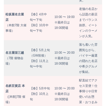
実。
老舗の名店か
松坂屋名古屋
【春】4月中
ら話題の新店
10:00 〜 19:00
店
旬〜下旬
までバランス
※最終日は
（本館7階 大催
【秋】10月中
抜群。イート
18:00閉場
事場）
旬〜下旬
インのラーメ
ンが人気。
落ち着いた雰
【春】5月上旬
囲気ながら、
名古屋栄三越
10:00 〜 20:00
（GW前後）
バイヤー厳選
（7階 催物会
※最終日は
【秋】11月上
の隠れた名店
場）
18:00閉場
旬〜中旬
や希少グルメ
が集結。
駅直結でアク
名鉄百貨店 本
セス至便！仕
【春】5月中旬
10:00 〜 20:00
店
事帰りや日常
【秋】10月上
※最終日は
（[本館]7階 催
使いのお惣
旬
18:00閉場
場）
菜・おつまみ