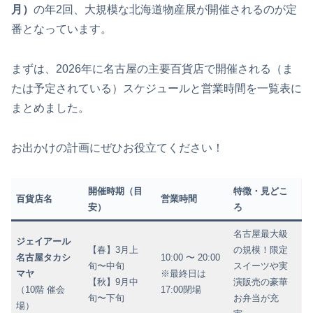
月）
の年2回、大規模な北海道物産展が開催されるのが定
番となっています。
まずは、2026年に名古屋の主要百貨店で開催される（ま
たは予定されている）スケジュールと営業時間を一覧表に
まとめました。
お出かけの計画にぜひお役立てください！
開催時期（目
特徴・見どこ
百貨店名
営業時間
安）
ろ
名古屋最大級
ジェイアール
【春】3月上
の規模！限定
名古屋タカシ
10:00 〜 20:00
旬〜中旬
スイーツや実
マヤ
※最終日は
【秋】9月中
演販売の豪華
（10階 催会
17:00閉場
旬〜下旬
お弁当が充
場）