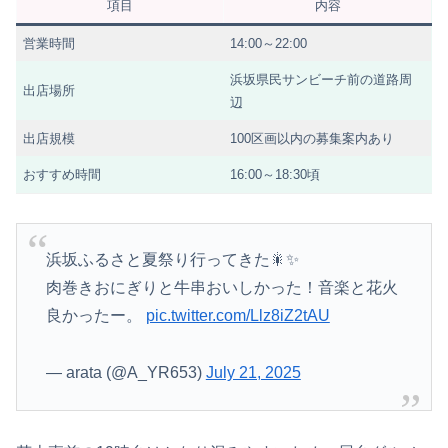
項目
内容
営業時間
14:00～22:00
浜坂県民サンビーチ前の道路周
出店場所
辺
出店規模
100区画以内の募集案内あり
おすすめ時間
16:00～18:30頃
浜坂ふるさと夏祭り行ってきた🎇✨
肉巻きおにぎりと牛串おいしかった！音楽と花火
良かったー。
pic.twitter.com/Llz8iZ2tAU
— arata (@A_YR653)
July 21, 2025