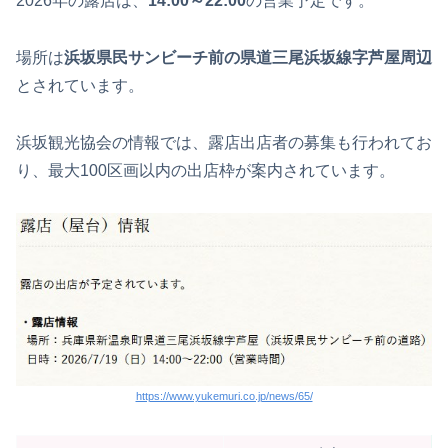
2026年の露店は、
14:00～22:00
の営業予定です。
場所は
浜坂県民サンビーチ前の県道三尾浜坂線字芦屋周辺
とされています。
浜坂観光協会の情報では、露店出店者の募集も行われてお
り、最大100区画以内の出店枠が案内されています。
https://www.yukemuri.co.jp/news/65/