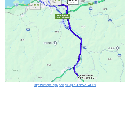
https://maps.app.goo.gl/KgXh2FfirMoTAt989