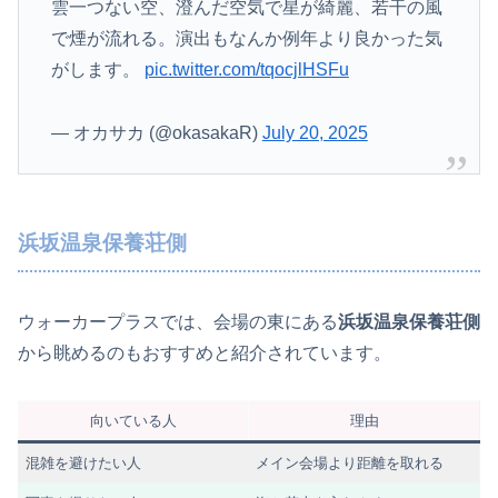
雲一つない空、澄んだ空気で星が綺麗、若干の風
で煙が流れる。演出もなんか例年より良かった気
がします。
pic.twitter.com/tqocjlHSFu
— オカサカ (@okasakaR)
July 20, 2025
浜坂温泉保養荘側
ウォーカープラスでは、会場の東にある
浜坂温泉保養荘側
から眺めるのもおすすめと紹介されています。
向いている人
理由
混雑を避けたい人
メイン会場より距離を取れる