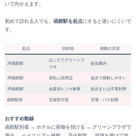
いて向かえます。
初めて訪れる人でも、
函館駅を起点
にすると迷いにくいで
す。
起点
目的地
移動の目安
はこだてグリーンプ
JR函館駅
徒歩圏内
ラザ
JR函館駅
若松ふ頭周辺
徒歩で移動しやすい
JR函館駅
金森赤レンガ倉庫
徒歩または市電利用
函館駅前
五稜郭方面
市電・バス利用
おすすめ動線
函館駅到着 → ホテルに荷物を預ける → グリーンプラザで
屋台 → ベイエリアへ移動 → 花火観覧 → 混雑を避けて徒