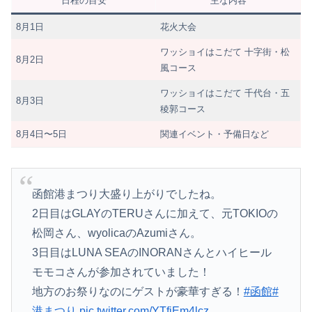
日程の目安
主な内容
8月1日
花火大会
ワッショイはこだて 十字街・松
8月2日
風コース
ワッショイはこだて 千代台・五
8月3日
稜郭コース
8月4日〜5日
関連イベント・予備日など
函館港まつり大盛り上がりでしたね。
2日目はGLAYのTERUさんに加えて、元TOKIOの
松岡さん、wyolicaのAzumiさん。
3日目はLUNA SEAのINORANさんとハイヒール
モモコさんが参加されていました！
地方のお祭りなのにゲストが豪華すぎる！
#函館
#
港まつり
pic.twitter.com/YTfiEm4lcz