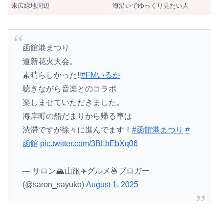
末広緑地周辺
海沿いでゆっくり見たい人
函館港まつり
道新花火大会。
素晴らしかった‼︎
#FMいるか
聴きながら音楽とのコラボ
楽しませていただきました。
海岸町の船だまりから帰る車は
渋滞ですが徐々に進んでます！
#函館港まつり
#
函館
pic.twitter.com/3BLbEbXq06
— サロン🏔山旅✈️グルメ🍜ブロガー
(@saron_sayuko)
August 1, 2025