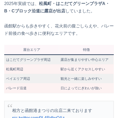
2025年実績では、
松風町・はこだてグリーンプラザA・
B・Cブロック沿道に露店が出店
していました。
函館駅からも歩きやすく、花火前の腹ごしらえや、パレー
ド前後の食べ歩きに便利なエリアです。
屋台エリア
特徴
はこだてグリーンプラザ周辺
露店が集まりやすい中心エリア
松風町周辺
駅から近くアクセスしやすい
ベイエリア周辺
観光と一緒に楽しみやすい
パレード沿道
日によってにぎわいが強い
相方と函館港まつりの出店二来ております
pic.twitter.com/0L4RdIwQAz