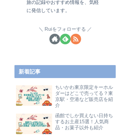
旅の記録やおすすめ情報を、気軽
に発信しています。
Ruiをフォローする
新着記事
ちいかわ東京限定キーホル
ダーはどこで売ってる？東
京駅・空港など販売店を紹
介
函館でしか買えない日持ち
するお土産15選！人気商
品・お菓子以外も紹介